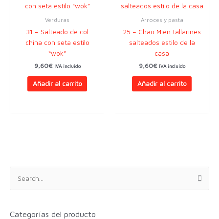
Verduras
Arroces y pasta
31 – Salteado de col
25 – Chao Mien tallarines
china con seta estilo
salteados estilo de la
“wok”
casa
9,60
€
9,60
€
IVA incluido
IVA incluido
Añadir al carrito
Añadir al carrito
B
u
s
c
Categorías del producto