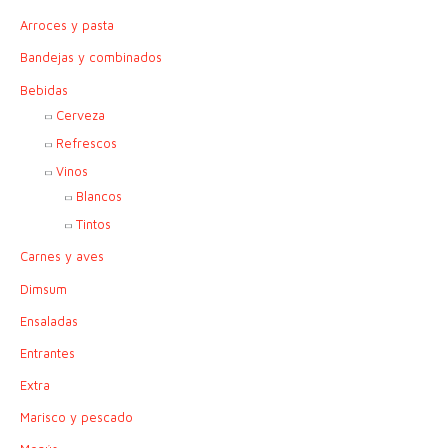
a
Arroces y pasta
r
p
Bandejas y combinados
o
Bebidas
r
Cerveza
:
Refrescos
Vinos
Blancos
Tintos
Carnes y aves
Dimsum
Ensaladas
Entrantes
Extra
Marisco y pescado