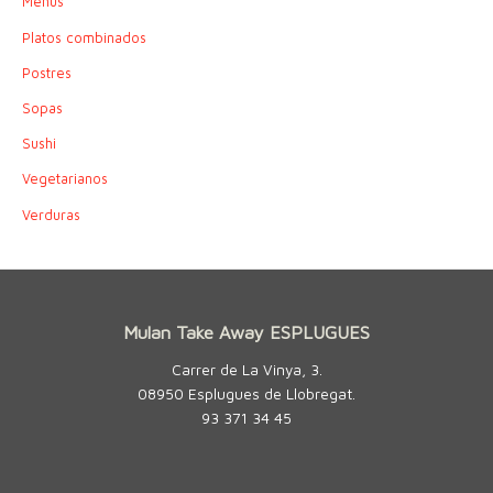
Menús
Platos combinados
Postres
Sopas
Sushi
Vegetarianos
Verduras
Mulan Take Away ESPLUGUES
Carrer de La Vinya, 3.
08950 Esplugues de Llobregat.
93 371 34 45