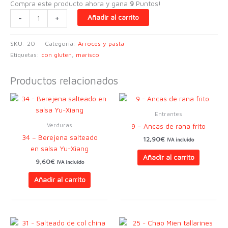
Compra este producto ahora y gana
9
Puntos!
20
-
+
Añadir al carrito
-
Udòn
SKU:
20
Categoría:
Arroces y pasta
de
Etiquetas:
con gluten
,
marisco
arroz
salteado
Productos relacionados
al
Wok
cantidad
Entrantes
Verduras
9 – Ancas de rana frito
34 – Berejena salteado
12,90
€
IVA incluido
en salsa Yu-Xiang
Añadir al carrito
9,60
€
IVA incluido
Añadir al carrito