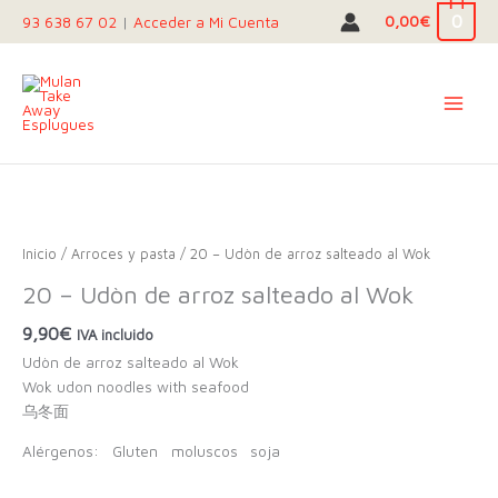
Ir
0
0,00
€
93 638 67 02
|
Acceder a Mi Cuenta
al
contenido
Inicio
/
Arroces y pasta
/ 20 – Udòn de arroz salteado al Wok
20 – Udòn de arroz salteado al Wok
9,90
€
IVA incluido
Udòn de arroz salteado al Wok
Wok udon noodles with seafood
乌冬面
Alérgenos:
Gluten
moluscos
soja