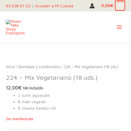
Ir
0
0,00
€
93 638 67 02
|
Acceder a Mi Cuenta
al
contenido
Inicio
/
Bandejas y combinados
/ 224 – Mix Vegetariano (18 uds.)
224 – Mix Vegetariano (18 uds.)
12,00
€
IVA incluido
2 sushi aguacate
8 maki vegetal
8 cheese bambú roll
Sin existencias