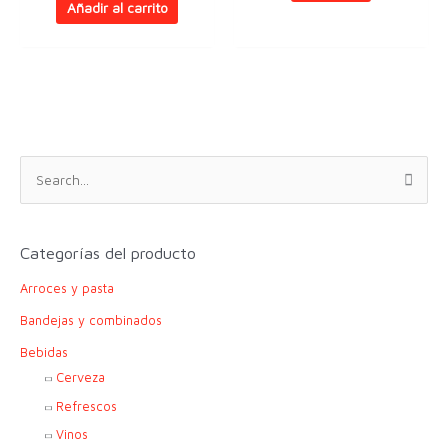
Añadir al carrito
B
u
s
c
Categorías del producto
a
Arroces y pasta
r
p
Bandejas y combinados
o
Bebidas
r
Cerveza
:
Refrescos
Vinos