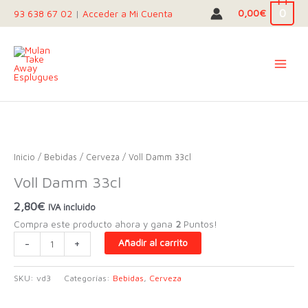
Ir
0
0,00
€
93 638 67 02
|
Acceder a Mi Cuenta
al
contenido
Inicio
/
Bebidas
/
Cerveza
/ Voll Damm 33cl
Voll Damm 33cl
2,80
€
IVA incluido
Compra este producto ahora y gana
2
Puntos!
Voll
-
+
Añadir al carrito
Damm
33cl
SKU:
vd3
Categorías:
Bebidas
,
Cerveza
cantidad