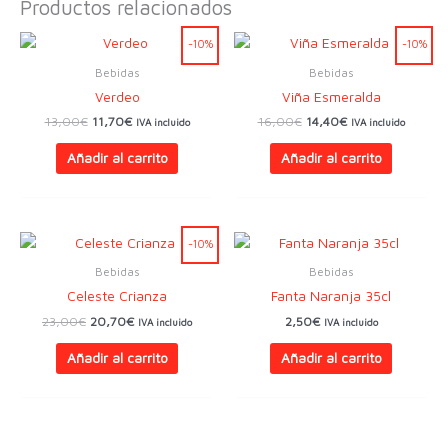
Productos relacionados
-10%
-10%
Bebidas
Bebidas
Verdeo
Viña Esmeralda
El
El
El
El
13,00
€
11,70
€
16,00
€
14,40
€
IVA incluido
IVA incluido
precio
precio
precio
precio
original
actual
original
actual
Añadir al carrito
Añadir al carrito
era:
es:
era:
es:
13,00€.
11,70€.
16,00€.
14,40€.
-10%
Bebidas
Bebidas
Celeste Crianza
Fanta Naranja 35cl
El
El
23,00
€
20,70
€
2,50
€
IVA incluido
IVA incluido
precio
precio
original
actual
Añadir al carrito
Añadir al carrito
era:
es:
23,00€.
20,70€.