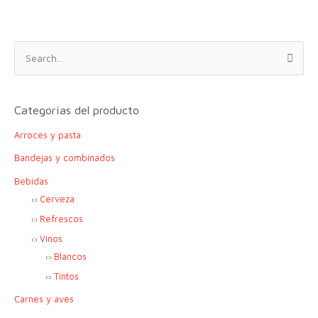
B
u
s
c
Categorías del producto
a
Arroces y pasta
r
p
Bandejas y combinados
o
Bebidas
r
Cerveza
:
Refrescos
Vinos
Blancos
Tintos
Carnes y aves