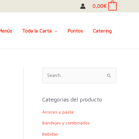
0,00
€
0
Menús
Toda la Carta
Puntos
Catering
B
u
s
c
Categorías del producto
a
Arroces y pasta
r
Bandejas y combinados
p
o
Bebidas