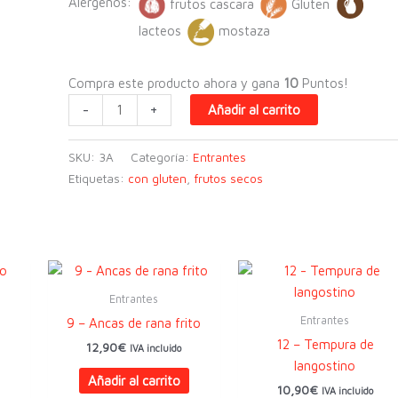
Alérgenos:
frutos cascara
Gluten
lacteos
mostaza
Compra este producto ahora y gana
10
Puntos!
4
-
+
Añadir al carrito
-
BUN
SKU:
3A
Categoría:
Entrantes
BAO
Etiquetas:
con gluten
,
frutos secos
PATO
CRUJIENTE
(2U)
cantidad
Entrantes
Entrantes
9 – Ancas de rana frito
o
12 – Tempura de
12,90
€
IVA incluido
langostino
Añadir al carrito
10,90
€
IVA incluido