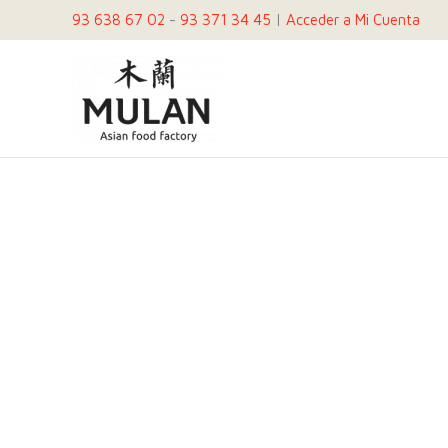
Ir
93 638 67 02
-
93 371 34 45
|
Acceder a Mi Cuenta
al
contenido