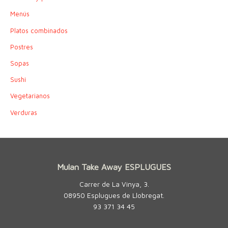
Menús
Platos combinados
Postres
Sopas
Sushi
Vegetarianos
Verduras
Mulan Take Away ESPLUGUES
Carrer de La Vinya, 3.
08950 Esplugues de Llobregat.
93 371 34 45