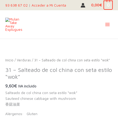
Ir
0
0,00
€
93 638 67 02
|
Acceder a Mi Cuenta
al
contenido
Inicio
/
Verduras
/ 31 – Salteado de col china con seta estilo “wok”
31 – Salteado de col china con seta estilo
“wok”
9,60
€
IVA incluido
Salteado de col china con seta estilo “wok”
Sauteed chinese cabbage with mushroom
香菇油菜
Alérgenos:
Gluten