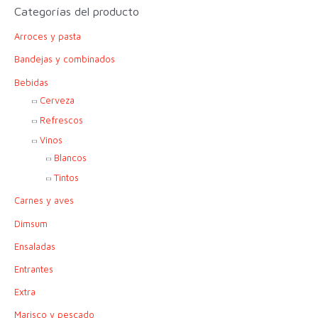
c
Categorías del producto
a
Arroces y pasta
r
p
Bandejas y combinados
o
Bebidas
r
Cerveza
:
Refrescos
Vinos
Blancos
Tintos
Carnes y aves
Dimsum
Ensaladas
Entrantes
Extra
Marisco y pescado