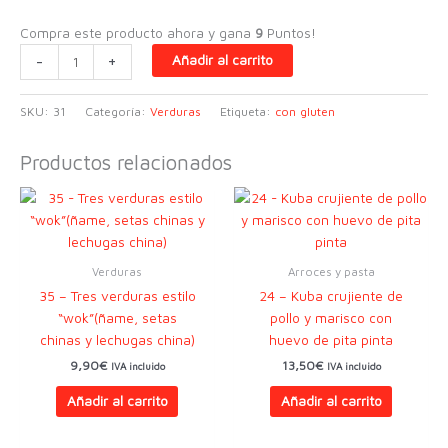
Compra este producto ahora y gana
9
Puntos!
31
-
+
Añadir al carrito
-
Salteado
SKU:
31
Categoría:
Verduras
Etiqueta:
con gluten
de
col
Productos relacionados
china
con
seta
estilo
“wok”
Verduras
Arroces y pasta
cantidad
35 – Tres verduras estilo
24 – Kuba crujiente de
“wok”(ñame, setas
pollo y marisco con
chinas y lechugas china)
huevo de pita pinta
9,90
€
13,50
€
IVA incluido
IVA incluido
Añadir al carrito
Añadir al carrito