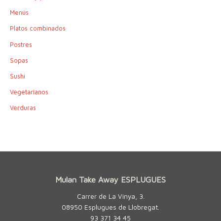
Menús
Platos combinados
Postres
Sopas
Sushi
Vegetarianos
Verduras
Mulan Take Away ESPLUGUES
Carrer de La Vinya, 3.
08950 Esplugues de Llobregat.
93 371 34 45