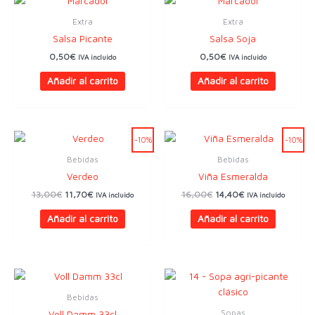
Extra
Extra
Salsa Picante
Salsa Soja
0,50
€
0,50
€
IVA incluido
IVA incluido
Añadir al carrito
Añadir al carrito
-10%
-10%
Bebidas
Bebidas
Verdeo
Viña Esmeralda
El
El
El
El
13,00
€
11,70
€
16,00
€
14,40
€
IVA incluido
IVA incluido
precio
precio
precio
precio
original
actual
original
actual
Añadir al carrito
Añadir al carrito
era:
es:
era:
es:
13,00€.
11,70€.
16,00€.
14,40€.
Bebidas
Sopas
Voll Damm 33cl