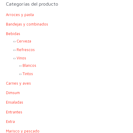
c
Categorías del producto
a
Arroces y pasta
r
p
Bandejas y combinados
o
Bebidas
r
Cerveza
:
Refrescos
Vinos
Blancos
Tintos
Carnes y aves
Dimsum
Ensaladas
Entrantes
Extra
Marisco y pescado