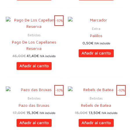
24,00€.
21,60€.
-10%
Extra
Bebidas
Palillos
Pago De Los Capellanes
0,50
€
IVA incluido
Reserva
Añadir al carrito
El
El
46,00
€
41,40
€
IVA incluido
precio
precio
original
actual
Añadir al carrito
era:
es:
46,00€.
41,40€.
-10%
-10%
Bebidas
Bebidas
Pazo das Bruxas
Rebels de Batea
El
El
El
El
17,00
€
15,30
€
15,00
€
13,50
€
IVA incluido
IVA incluido
precio
precio
precio
precio
original
actual
original
actual
Añadir al carrito
Añadir al carrito
era:
es:
era:
es: