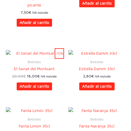
Añadir al carrito
picante
7,50
€
IVA incluido
Añadir al carrito
-10%
Bebidas
Bebidas
El Senat del Montsant
Estrella Damm 33cl
El
El
20,00
€
18,00
€
2,80
€
IVA incluido
IVA incluido
precio
precio
original
actual
Añadir al carrito
Añadir al carrito
era:
es:
20,00€.
18,00€.
Bebidas
Bebidas
Fanta Limón 35cl
Fanta Naranja 35cl