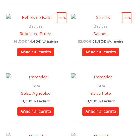
17,00€.
15,30€.
15,00€.
13,50€.
-10%
-10%
Bebidas
Bebidas
Rebels de Batea
Salmos
El
El
El
El
16,00
€
14,40
€
32,00
€
28,80
€
IVA incluido
IVA incluido
precio
precio
precio
precio
original
actual
original
actual
Añadir al carrito
Añadir al carrito
era:
es:
era:
es:
16,00€.
14,40€.
32,00€.
28,80€.
Extra
Extra
Salsa Agridulce
Salsa Pato
0,50
€
0,50
€
IVA incluido
IVA incluido
Añadir al carrito
Añadir al carrito