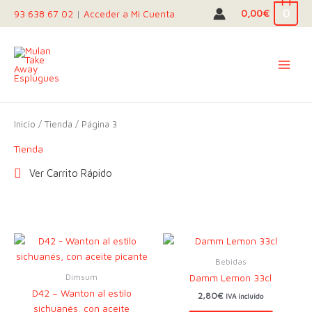
Ir
0
0,00
€
93 638 67 02
|
Acceder a Mi Cuenta
al
contenido
Inicio
/
Tienda
/ Página 3
Tienda
Ver Carrito Rápido
Bebidas
Dimsum
Damm Lemon 33cl
D42 – Wanton al estilo
2,80
€
IVA incluido
sichuanés, con aceite