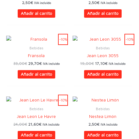
2,50
€
2,50
€
IVA incluido
IVA incluido
Añadir al carrito
Añadir al carrito
-10%
-10%
Bebidas
Bebidas
Fransola
Jean Leon 3055
El
El
El
El
33,00
€
29,70
€
19,00
€
17,10
€
IVA incluido
IVA incluido
precio
precio
precio
precio
original
actual
original
actual
Añadir al carrito
Añadir al carrito
era:
es:
era:
es:
33,00€.
29,70€.
19,00€.
17,10€.
-10%
Bebidas
Bebidas
Jean Leon Le Havre
Nestea Limón
El
El
24,00
€
21,60
€
2,50
€
IVA incluido
IVA incluido
precio
precio
original
actual
Añadir al carrito
Añadir al carrito
era:
es: