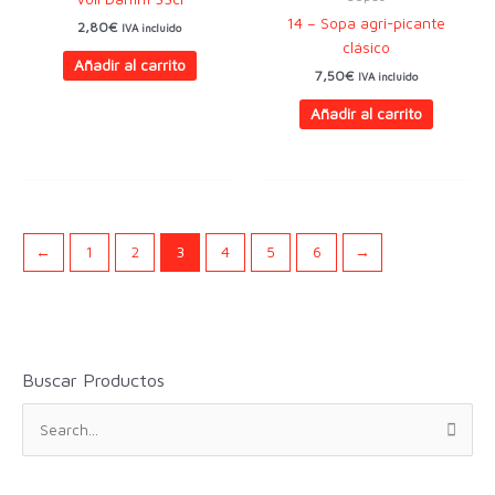
14 – Sopa agri-picante
2,80
€
IVA incluido
clásico
Añadir al carrito
7,50
€
IVA incluido
Añadir al carrito
←
1
2
3
4
5
6
→
Buscar Productos
B
u
s