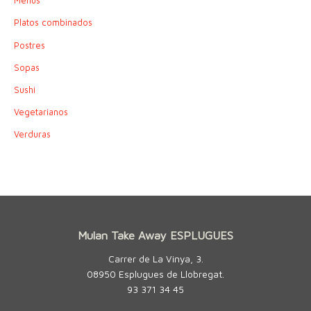
Menús
Platos combinados
Postres
Sopas
Sushi
Vegetarianos
Verduras
Mulan Take Away ESPLUGUES
Carrer de La Vinya, 3.
08950 Esplugues de Llobregat.
93 371 34 45