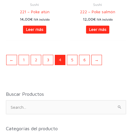
Sushi
Sushi
221 – Poke atún
222 – Poke salmón
14,00
€
12,00
€
IVA incluido
IVA incluido
Leer más
Leer más
←
1
2
3
4
5
6
→
Buscar Productos
B
u
s
c
Categorías del producto