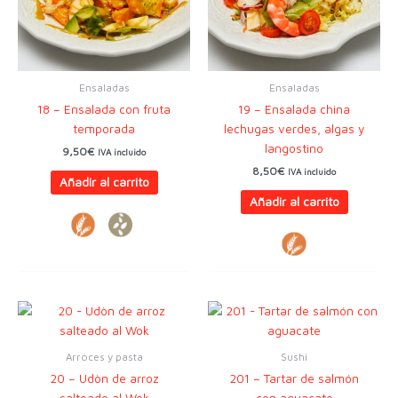
Ensaladas
Ensaladas
18 – Ensalada con fruta
19 – Ensalada china
temporada
lechugas verdes, algas y
langostino
9,50
€
IVA incluido
8,50
€
IVA incluido
Añadir al carrito
Añadir al carrito
Arroces y pasta
Sushi
20 – Udòn de arroz
201 – Tartar de salmón
salteado al Wok
con aguacate