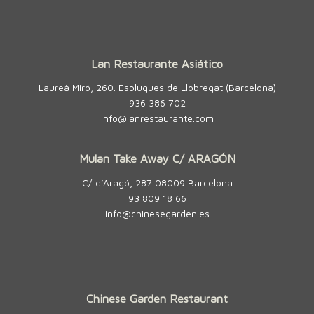
Lan Restaurante Asiático
Laureà Miró, 260. Esplugues de Llobregat (Barcelona)
936 386 702
info@lanrestaurante.com
Mulan Take Away C/ ARAGÓN
C/ d’Aragó, 287 08009 Barcelona
93 809 18 66
info@chinesegarden.es
Chinese Garden Restaurant