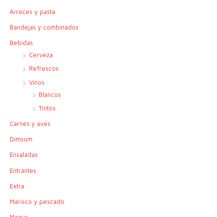
a
Arroces y pasta
r
p
Bandejas y combinados
o
Bebidas
r
Cerveza
:
Refrescos
Vinos
Blancos
Tintos
Carnes y aves
Dimsum
Ensaladas
Entrantes
Extra
Marisco y pescado