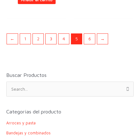
←
1
2
3
4
5
6
→
Buscar Productos
B
u
s
c
Categorías del producto
a
Arroces y pasta
r
p
Bandejas y combinados
o