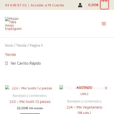
Ir
0
0,00
€
93 638 67 02
|
Acceder a Mi Cuenta
al
contenido
Inicio
/
Tienda
/ Página 5
Tienda
Ver Carrito Rápido
AGOTADO
AGOTADO
Bandejas y combinados
Bandejas y combinados
223 – Mix Sushi 12 piezas
224 – Mix Vegetariano
22,00
€
IVA incluido
(18 uds.)